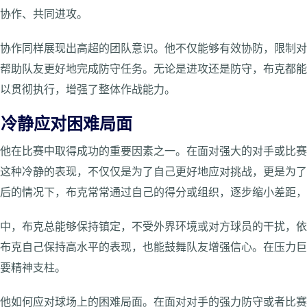
地协作、共同进攻。
的协作同样展现出高超的团队意识。他不仅能够有效协防，限制
通帮助队友更好地完成防守任务。无论是进攻还是防守，布克都
得以贯彻执行，增强了整体作战能力。
与冷静应对困难局面
是他在比赛中取得成功的重要因素之一。在面对强大的对手或比
。这种冷静的表现，不仅仅是为了自己更好地应对挑战，更是为
落后的情况下，布克常常通过自己的得分或组织，逐步缩小差距
赛中，布克总能够保持镇定，不受外界环境或对方球员的干扰，
助布克自己保持高水平的表现，也能鼓舞队友增强信心。在压力
重要精神支柱。
在他如何应对球场上的困难局面。在面对对手的强力防守或者比