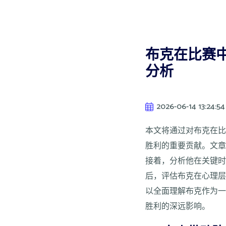
布克在比赛
分析
2026-06-14 13:24:54
本文将通过对布克在
胜利的重要贡献。文
接着，分析他在关键
后，评估布克在心理
以全面理解布克作为
胜利的深远影响。