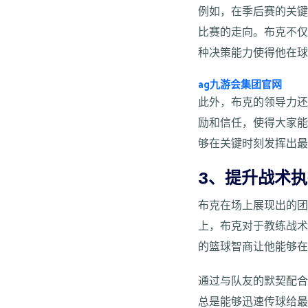
例如，在季后赛的关
比赛的走向。布克不
种决策能力使得他在
ag九游会集团官网
此外，布克的领导力
励和信任，使得大家
够在关键时刻发挥出
3、提升战术
布克在场上展现出的
上，布克对于教练战
的篮球智商让他能够
通过与队友的默契配
总是能够迅速传球给