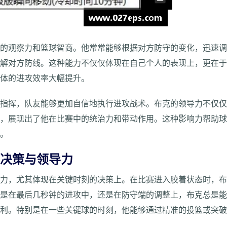
强的观察力和篮球智商。他常常能够根据对方防守的变化，迅速
破解对方防线。这种能力不仅仅体现在自己个人的表现上，更在
整体的进攻效率大幅提升。
上指挥，队友能够更加自信地执行进攻战术。布克的领导力不仅
动，展现出了他在比赛中的统治力和带动作用。这种影响力帮助
利。
的决策与领导力
能力，尤其体现在关键时刻的决策上。在比赛进入胶着状态时，
论是在最后几秒钟的进攻中，还是在防守端的调整上，布克总是
胜利。特别是在一些关键球的时刻，他能够通过精准的投篮或突