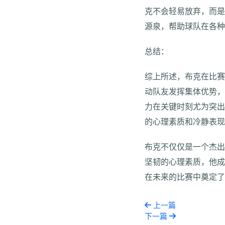
克不会轻易放弃，而
源泉，帮助球队在各
总结：
综上所述，布克在比
动队友发挥集体优势
力在关键时刻尤为突
的心理素质和冷静表
布克不仅仅是一个杰
坚韧的心理素质，他
在未来的比赛中奠定
上一篇
下一篇