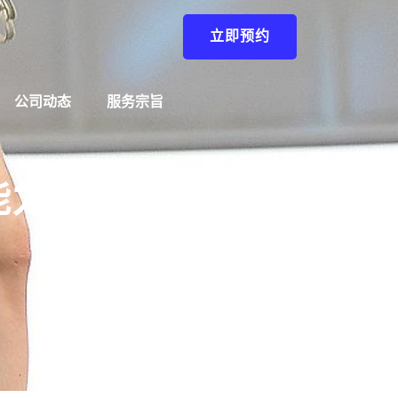
立即预约
公司动态
服务宗旨
能力对胜利的关键