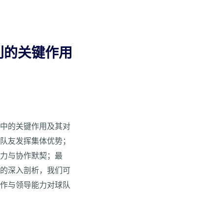
利的关键作用
赛中的关键作用及其对
动队友发挥集体优势；
行力与协作默契；最
面的深入剖析，我们可
合作与领导能力对球队