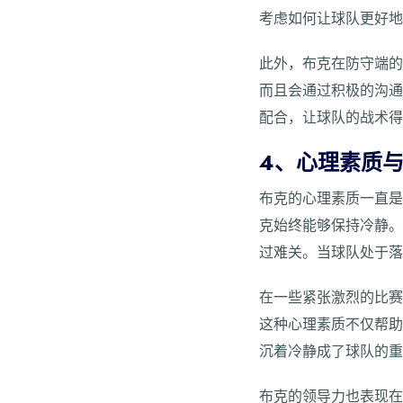
考虑如何让球队更好
此外，布克在防守端
而且会通过积极的沟
配合，让球队的战术
4、心理素质
布克的心理素质一直
克始终能够保持冷静
过难关。当球队处于
在一些紧张激烈的比
这种心理素质不仅帮
沉着冷静成了球队的
布克的领导力也表现