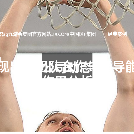
识ag九游会集团官方网站_J9.COM(中国区)·集团
经典案例
团
现出的团队合作与领导
作用分析