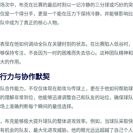
键场次中，布克在比赛的最后时刻以一记冷静的三分球或巧妙的
仅仅是一个得分手，更是一个能在压力下保持冷静，并能够影响
球队中成为了真正的核心人物。
还表现在他如何调动全队在关键时刻的状态。在比赛陷入低谷时
能够保持专注，不会因为一时的困难而失去信心。这种团队精神
最大的作用。
执行力与协作默契
团队合作能力，不仅仅体现在助攻与传球上，更在于他如何帮助
术的理解非常到位，他能够迅速调整自己和队友的站位，确保球
在场上准确判断每个瞬间的最佳选择。
合，布克能够极大提升球队的整体进攻效率。例如，当球队采取
最有机会的队友，最大化进攻威胁。他的眼光远远超越了自己个