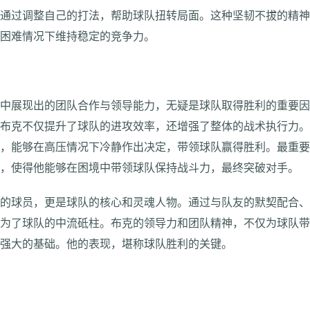
是通过调整自己的打法，帮助球队扭转局面。这种坚韧不拔的精
种困难情况下维持稳定的竞争力。
赛中展现出的团队合作与领导能力，无疑是球队取得胜利的重要
，布克不仅提升了球队的进攻效率，还增强了整体的战术执行力
出，能够在高压情况下冷静作出决定，带领球队赢得胜利。最重
现，使得他能够在困境中带领球队保持战斗力，最终突破对手。
出的球员，更是球队的核心和灵魂人物。通过与队友的默契配合
成为了球队的中流砥柱。布克的领导力和团队精神，不仅为球队
了强大的基础。他的表现，堪称球队胜利的关键。