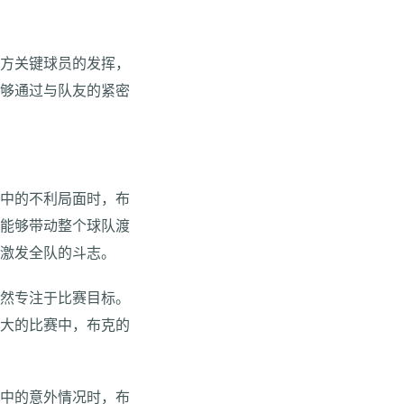
对方关键球员的发挥，
能够通过与队友的紧密
赛中的不利局面时，布
了能够带动整个球队渡
，激发全队的斗志。
依然专注于比赛目标。
巨大的比赛中，布克的
赛中的意外情况时，布