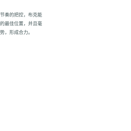
赛节奏的把控，布克能
友的最佳位置，并且毫
优势，形成合力。