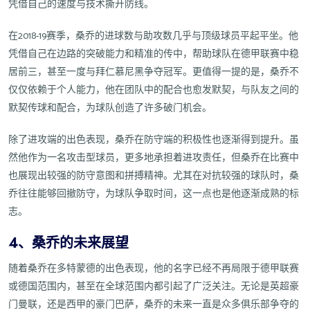
凭借自己的速度与技术撕开防线。
在2018-19赛季，桑乔的进球数与助攻数几乎与顶级球员平起平坐。他
凭借自己在边路的突破能力和精准的传中，帮助球队在德甲联赛中稳
居前三，甚至一度与拜仁慕尼黑争夺冠军。更值得一提的是，桑乔不
仅仅依赖于个人能力，他在团队中的配合也愈发默契，与队友之间的
默契传球和配合，为球队创造了许多破门机会。
除了进攻端的出色表现，桑乔在防守端的积极性也逐渐得到提升。虽
然他作为一名攻击型球员，更多地承担着进攻责任，但桑乔在比赛中
也展现出较强的防守意图和拼搏精神。尤其在对抗较强的球队时，桑
乔往往能够回撤防守，为球队争取时间，这一点也是他逐渐成熟的标
志。
4、桑乔的未来展望
随着桑乔在多特蒙德的出色表现，他的名字已经不再局限于德甲联赛
或德国范围内，甚至在全球范围内都引起了广泛关注。无论是英超豪
门曼联，还是西甲的豪门巴萨，桑乔的未来一直是众多俱乐部争夺的