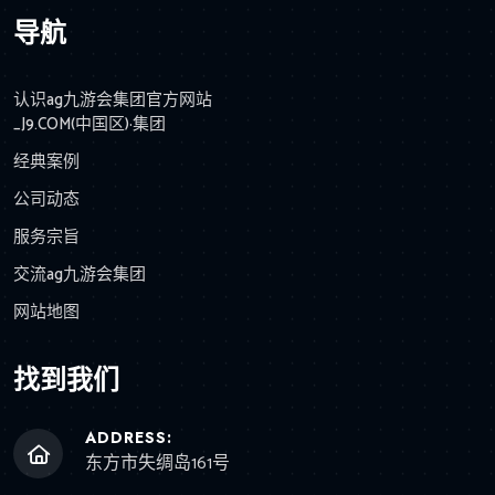
导航
认识ag九游会集团官方网站
_J9.COM(中国区)·集团
经典案例
公司动态
服务宗旨
交流ag九游会集团
网站地图
找到我们
ADDRESS:
东方市失绸岛161号