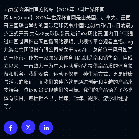
ag九游会集团官方网站【2026年中国世界杯官
网:fa8j9.com】2026年世界杯官网是由美国、加拿大、墨西
哥三国联合举办的国际足球赛事,中国北京时间6月12日凌晨3
点正式开赛,共有48支球队参赛,进行104场比赛,国内用户可通
过中国世界杯官网直播网站视频、央视等平台观看直播。ag
九游会集团股份有限公司成立于1995年，总部位于风景如画
的玉环市。作为一家领先的体育用品制造商和销售商，自成
立以来，一直致力于为广大运动爱好者提供高品质的体育装
备和服务。我们深信，运动不仅是一种生活方式，更是健康
与活力的象征，而我们的使命就是通过创新和卓越的产品来
支持每一位运动员实现他们的目标。我们的产品涵盖了各类
体育项目，包括但不限于足球、篮球、跑步、游泳和健身
等。