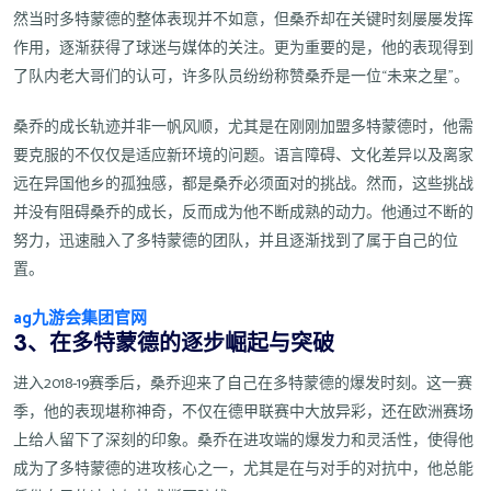
然当时多特蒙德的整体表现并不如意，但桑乔却在关键时刻屡屡发挥
作用，逐渐获得了球迷与媒体的关注。更为重要的是，他的表现得到
了队内老大哥们的认可，许多队员纷纷称赞桑乔是一位“未来之星”。
桑乔的成长轨迹并非一帆风顺，尤其是在刚刚加盟多特蒙德时，他需
要克服的不仅仅是适应新环境的问题。语言障碍、文化差异以及离家
远在异国他乡的孤独感，都是桑乔必须面对的挑战。然而，这些挑战
并没有阻碍桑乔的成长，反而成为他不断成熟的动力。他通过不断的
努力，迅速融入了多特蒙德的团队，并且逐渐找到了属于自己的位
置。
ag九游会集团官网
3、在多特蒙德的逐步崛起与突破
进入2018-19赛季后，桑乔迎来了自己在多特蒙德的爆发时刻。这一赛
季，他的表现堪称神奇，不仅在德甲联赛中大放异彩，还在欧洲赛场
上给人留下了深刻的印象。桑乔在进攻端的爆发力和灵活性，使得他
成为了多特蒙德的进攻核心之一，尤其是在与对手的对抗中，他总能