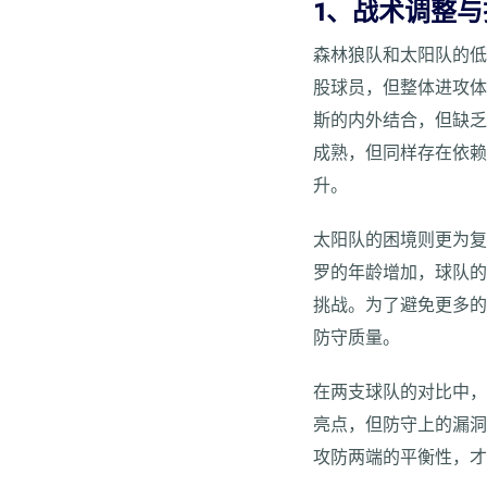
1、战术调整
森林狼队和太阳队的
股球员，但整体进攻体
斯的内外结合，但缺
成熟，但同样存在依
升。
太阳队的困境则更为
罗的年龄增加，球队
挑战。为了避免更多
防守质量。
在两支球队的对比中
亮点，但防守上的漏
攻防两端的平衡性，