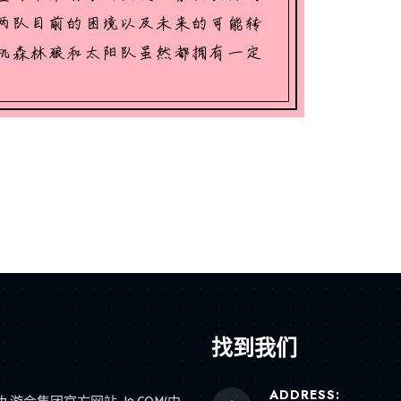
找到我们
ADDRESS: