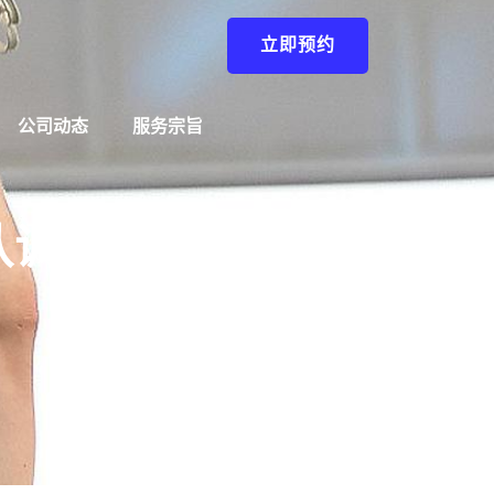
立即预约
公司动态
服务宗旨
队调整与未来前景