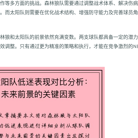
运作等多方面的挑战。森林狼队需要通过调整战术体系、解决伤
境。而太阳队则需要在优化战术结构、增强防守能力及完善球员
森林狼和太阳队的前景依然充满变数。两支球队都具备一定的潜
效调整。只有通过更为精准的策略和执行，才能在竞争激烈的N