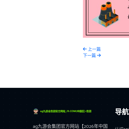
上一篇
下一篇
导航
ag九游会集团官方网站【2026年中国