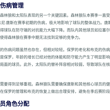
与伤病管理
响森林狼和太阳队表现的另一个关键因素。森林狼队本赛季一直
东尼·唐斯在赛季初期的伤病，极大地影响了球队的整体战力。唐
使得球队在防守端的对抗能力大幅下降。而队内其他球员如拉塞
这使得森林狼在赛季中期无法找到足够的竞争力。
队的伤病问题虽然也存在，但相对较轻。保罗的老化和布克的伤
其是保罗，年龄的增长已经对他的体能和防守能力产生了明显影
住局面的球员。此外，太阳队的替补阵容相对较弱，导致球队在
都需要得到足够重视。森林狼队需要确保唐斯和其他核心球员的
要在保罗的管理和布克的恢复上做出合理安排，避免在季后赛阶
球员角色分配