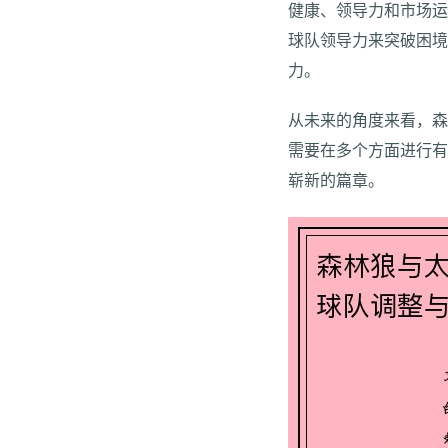
健康、领导力和市场
球队领导力来突破困
力。
从未来的角度来看，
需要在多个方面进行有
崭新的篇章。