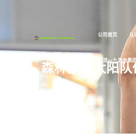
公司首页
认
交流ag九游会集
森林狼与太阳队