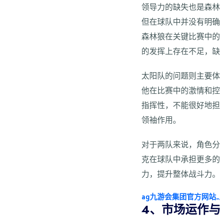
领导力的缺失也是森
但在球队中并没有明
森林狼在关键比赛中
的发挥上存在不足，
太阳队的问题则主要
他在比赛中的激情和
指挥性，不能很好地
领袖作用。
对于两队来说，角色
克在球队中承担更多
力，提升整体战斗力
ag九游会集团官方网站_J
4、市场运作