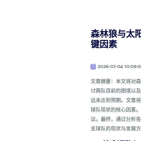
森林狼与太
键因素
2026-07-04 10:09:0
文章摘要：本文将对
讨两队目前的困境以
远未达到预期。文章
球队现状的核心因素
议。最终，通过分析
支球队的现状与发展