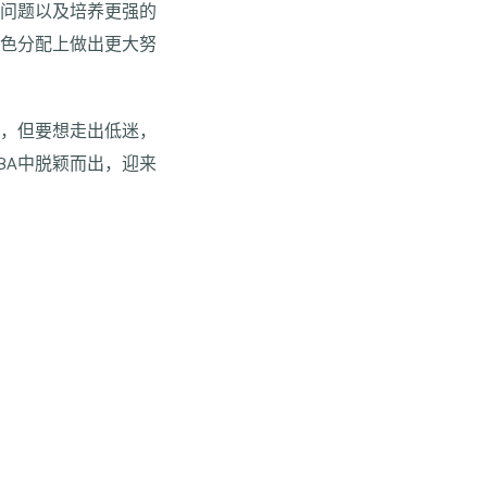
病问题以及培养更强的
角色分配上做出更大努
力，但要想走出低迷，
BA中脱颖而出，迎来