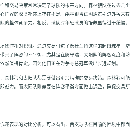
运作和交易决策常常决定了球队的未来方向。森林狼队在过去几
核心阵容的深度补充上存在不足。森林狼曾试图通过引进外援来
球队的整体竞争力。相反，球队对年轻球员的培养显得过于缓慢
市场操作相对积极。通过交易引进了像杜兰特这样的超级球星，
也带来了阵容的不平衡，尤其是在防守端，太阳队的阵容深度和
作依然值得肯定，因为他们正在为争夺总冠军做出长远规划。
看，森林狼和太阳队都需要做出更加精准的交易决策。森林狼可
的即战力。而太阳队则需要在阵容平衡方面做出调整，确保交易
队低迷表现的对比分析，可以看出，两支球队在目前的困境中都