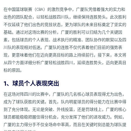
在中国篮球联赛（CBA）的激烈竞争中，广厦队凭借着强大的实力和
出色的团队配合，以轻松战胜四川队，继续保持连胜势头。此次胜利
不仅延续了他们出色的竞技状态，更为球队的未来目标奠定了坚实的
基础。通过对这场比赛的分析，广厦的胜利可以归结为几个关键因
素，包括球员的个人表现、战术执行的精准、团队协作的默契以及四
川队的表现相对低迷。广厦队的连胜不仅代表着他们目前的强势表
现，更意味着他们在迈向更高目标的路上持续前行。接下来，本文将
从四个方面详细分析广厦轻松战胜四川，延续连胜势头，迈向更高目
标的原因。
1、球员个人表现突出
在这场对阵四川的比赛中，广厦队的几名核心球员表现得尤为出色，
成为了球队获胜的关键。首先，队内明星球员的得分能力在比赛中得
到了充分体现。无论是突破、外线投篮，还是罚球线上，广厦的核心
球员都能稳稳把握住得分机会，充分发挥了他们的进攻威力。例如，
广厦的主力得分手不仅全场命中率高，而且在关键时刻总能为球队提