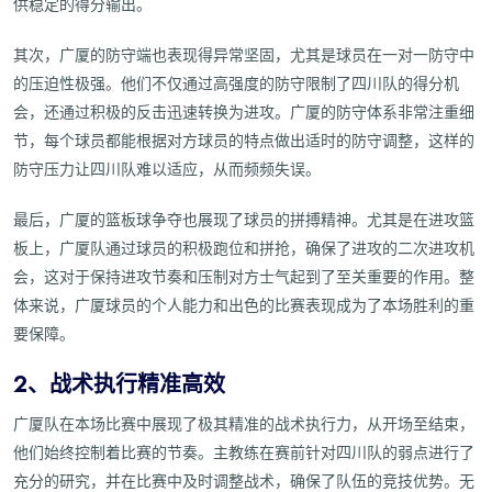
供稳定的得分输出。
其次，广厦的防守端也表现得异常坚固，尤其是球员在一对一防守中
的压迫性极强。他们不仅通过高强度的防守限制了四川队的得分机
会，还通过积极的反击迅速转换为进攻。广厦的防守体系非常注重细
节，每个球员都能根据对方球员的特点做出适时的防守调整，这样的
防守压力让四川队难以适应，从而频频失误。
最后，广厦的篮板球争夺也展现了球员的拼搏精神。尤其是在进攻篮
板上，广厦队通过球员的积极跑位和拼抢，确保了进攻的二次进攻机
会，这对于保持进攻节奏和压制对方士气起到了至关重要的作用。整
体来说，广厦球员的个人能力和出色的比赛表现成为了本场胜利的重
要保障。
2、战术执行精准高效
广厦队在本场比赛中展现了极其精准的战术执行力，从开场至结束，
他们始终控制着比赛的节奏。主教练在赛前针对四川队的弱点进行了
充分的研究，并在比赛中及时调整战术，确保了队伍的竞技优势。无