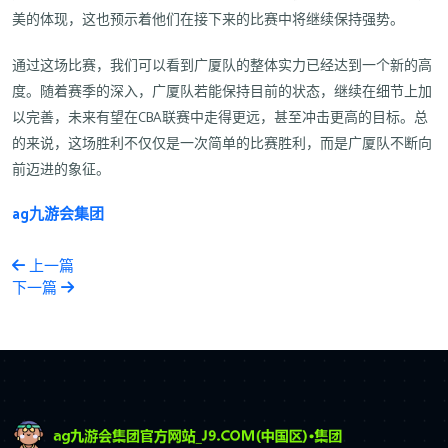
美的体现，这也预示着他们在接下来的比赛中将继续保持强势。
通过这场比赛，我们可以看到广厦队的整体实力已经达到一个新的高
度。随着赛季的深入，广厦队若能保持目前的状态，继续在细节上加
以完善，未来有望在CBA联赛中走得更远，甚至冲击更高的目标。总
的来说，这场胜利不仅仅是一次简单的比赛胜利，而是广厦队不断向
前迈进的象征。
ag九游会集团
上一篇
下一篇