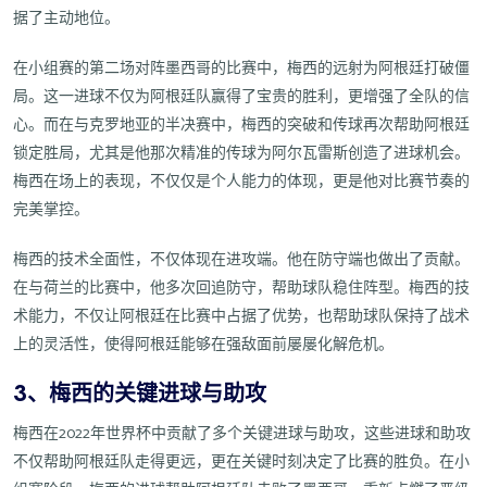
据了主动地位。
在小组赛的第二场对阵墨西哥的比赛中，梅西的远射为阿根廷打破僵
局。这一进球不仅为阿根廷队赢得了宝贵的胜利，更增强了全队的信
心。而在与克罗地亚的半决赛中，梅西的突破和传球再次帮助阿根廷
锁定胜局，尤其是他那次精准的传球为阿尔瓦雷斯创造了进球机会。
梅西在场上的表现，不仅仅是个人能力的体现，更是他对比赛节奏的
完美掌控。
梅西的技术全面性，不仅体现在进攻端。他在防守端也做出了贡献。
在与荷兰的比赛中，他多次回追防守，帮助球队稳住阵型。梅西的技
术能力，不仅让阿根廷在比赛中占据了优势，也帮助球队保持了战术
上的灵活性，使得阿根廷能够在强敌面前屡屡化解危机。
3、梅西的关键进球与助攻
梅西在2022年世界杯中贡献了多个关键进球与助攻，这些进球和助攻
不仅帮助阿根廷队走得更远，更在关键时刻决定了比赛的胜负。在小