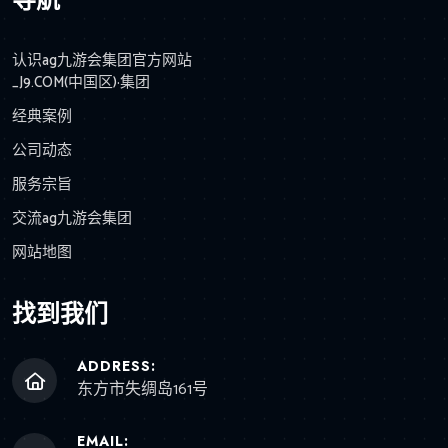
认识ag九游会集团官方网站
_J9.COM(中国区)·集团
经典案例
公司动态
服务宗旨
交流ag九游会集团
网站地图
找到我们
ADDRESS:
东方市失绸岛161号
EMAIL: