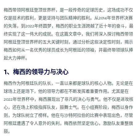
梅西带领阿根廷登顶世界杯，是一段传奇的足球历史，这场成功不仅
仅是技术的胜利，更是坚持与团队精神的胜利。从2014年世界杯决赛
的失落，到2022年终圆梦，梅西的职业生涯跨越了近十年的奋斗，最
终实现了这一伟大的成就。在这篇文章中，我们将深入探讨梅西带领
阿根廷登顶世界杯的五大关键时刻，通过分析这些决定性时刻，揭示
梅西如何从一名优秀的球员成长为阿根廷的领袖，并最终带领球队捧
起大力神杯。
1、梅西的领导力与决心
梅西作为阿根廷队的队长，一直以来都是球队的核心人物。无论是在
球场上还是场下，他的领导力都在不断发挥着重要作用。尤其是在
2022年世界杯中，梅西展现出了非凡的决心与勇气。他不仅是进攻核
心，还在场上积极指挥队友，鼓舞士气。在小组赛阶段，梅西以身作
则，为球队树立了榜样。他在与沙特阿拉伯的比赛中表现出色，尽管
阿根廷遭遇了令人意外的失利，梅西依然坚定信心，激励队友重整旗
鼓。