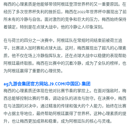
梅西的心理素质是他能够带领阿根廷登顶世界杯的又一重要原因。在
经历了多次世界杯失利的挫折后，梅西在2022年世界杯中展现出了前
所未有的冷静与自信。面对激烈的竞争和巨大的压力，梅西始终保持
着镇定，特别是在点球大战中，他的冷静让人印象深刻。
在与荷兰的四分之一决赛中，阿根廷队在常规时间结束前被荷兰追
平，比赛进入加时赛和点球大战。这时，梅西展现出了超凡的心理素
质，他不仅在场上冷静指挥队友，还在点球大战中以稳健的表现帮助
阿根廷最终取胜。梅西在比赛中的沉着冷静，成为了全队的榜样，也
为阿根廷赢得了重要的心理优势。
ag九游会集团官方网站_J9.COM(中国区)·集团
梅西的心理素质还体现在他对比赛节奏的掌控上。在面对强敌时，梅
西总能够控制比赛的节奏，调动全队的进攻与防守。在决赛中，梅西
在与法国的对决中，通过精准的传球和强大的个人能力，始终在比赛
中占据主导地位，最终帮助阿根廷赢得了世界杯。这种心理素质的提
升，也让梅西更加成熟和稳重，成为阿根廷队的核心与灵魂。