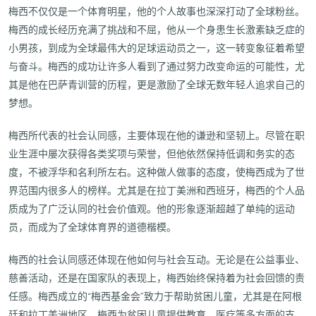
梅西不仅仅是一个体育明星，他的个人故事也深深打动了全球粉丝。
梅西的成长经历充满了挑战和不屈，他从一个身患生长激素缺乏症的
小男孩，到成为全球最伟大的足球运动员之一，这一转变象征着希望
与奋斗。梅西的成功让许多人看到了通过努力改变命运的可能性，尤
其是他在巴萨青训营的历程，更是激励了全球无数年轻人追求自己的
梦想。
梅西所代表的社会认同感，主要体现在他的谦逊和坚韧上。尽管在职
业生涯中屡次获得各类奖项与荣誉，但他依然保持低调和务实的态
度，不被浮华和名利所左右。这种做人做事的态度，使梅西成为了世
界范围内很多人的榜样。尤其是在拉丁美洲和西班牙，梅西的个人品
质成为了广泛认同的社会价值观。他的形象逐渐超越了单纯的运动
员，而成为了全球体育界的道德楷模。
梅西的社会认同感还体现在他如何与社会互动。无论是在公益事业、
慈善活动，还是在国家队的表现上，梅西始终保持着为社会回馈的责
任感。梅西成立的“梅西基金会”致力于帮助贫困儿童，尤其是在阿根
廷和拉丁美洲地区，梅西为贫困儿童提供教育、医疗等多方面的支