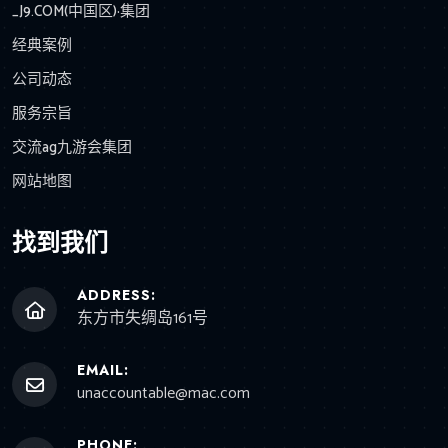
_J9.COM(中国区)·集团
经典案例
公司动态
服务宗旨
交流ag九游会集团
网站地图
找到我们
ADDRESS:
东方市失绸岛161号
EMAIL:
unaccountable@mac.com
PHONE: