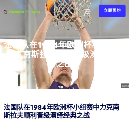
立即预约
法国队在1984年欧洲杯小组赛中
力克南斯拉夫顺利晋级演绎经典
之战
法国队在1984年欧洲杯小组赛中力克南
斯拉夫顺利晋级演绎经典之战