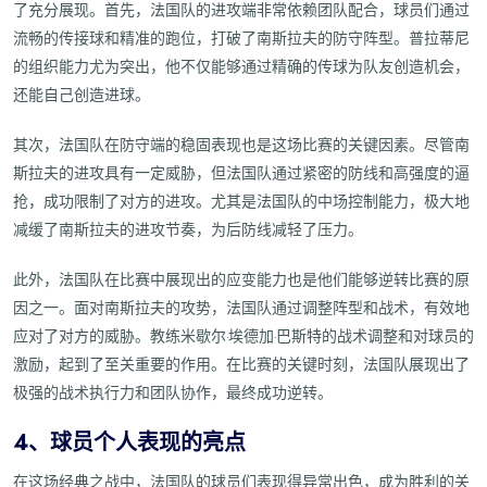
了充分展现。首先，法国队的进攻端非常依赖团队配合，球员们通过
流畅的传接球和精准的跑位，打破了南斯拉夫的防守阵型。普拉蒂尼
的组织能力尤为突出，他不仅能够通过精确的传球为队友创造机会，
还能自己创造进球。
其次，法国队在防守端的稳固表现也是这场比赛的关键因素。尽管南
斯拉夫的进攻具有一定威胁，但法国队通过紧密的防线和高强度的逼
抢，成功限制了对方的进攻。尤其是法国队的中场控制能力，极大地
减缓了南斯拉夫的进攻节奏，为后防线减轻了压力。
此外，法国队在比赛中展现出的应变能力也是他们能够逆转比赛的原
因之一。面对南斯拉夫的攻势，法国队通过调整阵型和战术，有效地
应对了对方的威胁。教练米歇尔·埃德加·巴斯特的战术调整和对球员的
激励，起到了至关重要的作用。在比赛的关键时刻，法国队展现出了
极强的战术执行力和团队协作，最终成功逆转。
4、球员个人表现的亮点
在这场经典之战中，法国队的球员们表现得异常出色，成为胜利的关