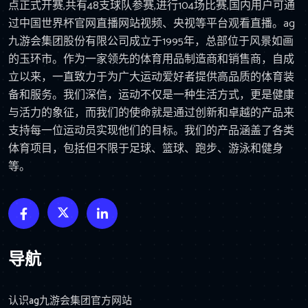
点正式开赛,共有48支球队参赛,进行104场比赛,国内用户可通
过中国世界杯官网直播网站视频、央视等平台观看直播。ag
九游会集团股份有限公司成立于1995年，总部位于风景如画
的玉环市。作为一家领先的体育用品制造商和销售商，自成
立以来，一直致力于为广大运动爱好者提供高品质的体育装
备和服务。我们深信，运动不仅是一种生活方式，更是健康
与活力的象征，而我们的使命就是通过创新和卓越的产品来
支持每一位运动员实现他们的目标。我们的产品涵盖了各类
体育项目，包括但不限于足球、篮球、跑步、游泳和健身
等。
导航
认识ag九游会集团官方网站