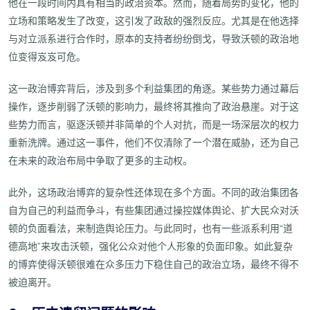
他在一段时间内具有相当的政治资本。然而，随着局势的变化，他的
立场和策略发生了改变，这引发了政敌的强烈反应。尤其是在他选择
与对立派系进行合作时，原本的支持者纷纷倒戈，导致沃顿的政治地
位变得岌岌可危。
这一政治博弈背后，涉及到多个利益集团的角逐。某些势力通过幕后
操作，逐步削弱了沃顿的影响力，最终将其推向了政治悬崖。对于这
些势力而言，驱逐沃顿并非简单的个人对抗，而是一场深层次的权力
重新洗牌。通过这一事件，他们不仅清除了一个潜在威胁，还为自己
在未来的政治布局中争取了更多的主动权。
此外，这场政治博弈的复杂性还体现在多个方面。不同的政治集团各
自为自己的利益而争斗，有些集团通过操控媒体舆论、扩大民众对沃
顿的负面看法，来制造舆论压力。与此同时，也有一些派系利用“道
德高地”来攻击沃顿，强化公众对他个人形象的负面印象。如此复杂
的博弈使得沃顿很难在众多压力下稳住自己的政治立场，最终不得不
被迫离开。