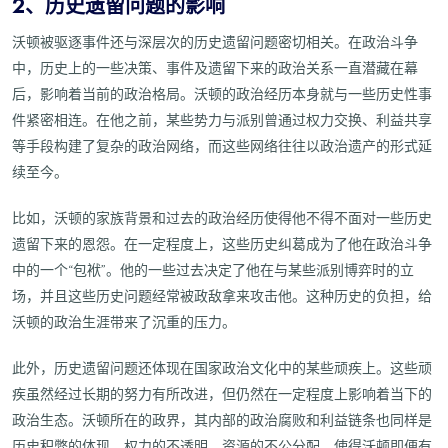
2、历史遗留问题的影响
沃顿被驱逐事件还与深层次的历史遗留问题密切相关。在政治斗争
中，历史上的一些决策、事件及遗留下来的政治关系一直潜藏在幕
后，影响着当前的政治格局。沃顿的政治经历本身就与一些历史性事
件紧密相连。在他之前，某些势力与派别曾通过权力交换、利益共享
等手段构建了复杂的政治网络，而这些网络往往以政治遗产的形式延
续至今。
比如，沃顿的家族背景和过去的政治经历使得他不得不面对一些历史
遗留下来的恩怨。在一定程度上，这些历史纠葛成为了他在政治斗争
中的一个“包袱”。他的一些过去决定了他在与某些派别博弈时的立
场，并且这些历史问题经常被政敌拿来攻击他。这种历史的负担，给
沃顿的政治生涯带来了沉重的压力。
此外，历史遗留问题还体现在国家政治文化中的某些顽疾上。这些顽
疾虽然经过长期的努力有所改进，但仍然在一定程度上影响着当下的
政治生态。沃顿所在的政界，其内部的政治腐败和利益链条也同样是
历史积弊的体现。权力的不透明、资源的不公分配，使得沃顿即便有