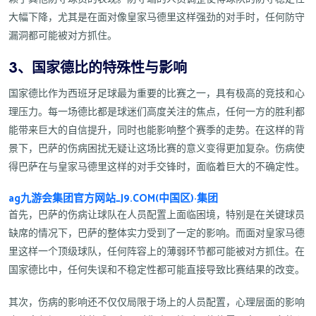
大幅下降，尤其是在面对像皇家马德里这样强劲的对手时，任何防守
漏洞都可能被对方抓住。
3、国家德比的特殊性与影响
国家德比作为西班牙足球最为重要的比赛之一，具有极高的竞技和心
理压力。每一场德比都是球迷们高度关注的焦点，任何一方的胜利都
能带来巨大的自信提升，同时也能影响整个赛季的走势。在这样的背
景下，巴萨的伤病困扰无疑让这场比赛的意义变得更加复杂。伤病使
得巴萨在与皇家马德里这样的对手交锋时，面临着巨大的不确定性。
ag九游会集团官方网站_J9.COM(中国区)·集团
首先，巴萨的伤病让球队在人员配置上面临困境，特别是在关键球员
缺席的情况下，巴萨的整体实力受到了一定的影响。而面对皇家马德
里这样一个顶级球队，任何阵容上的薄弱环节都可能被对方抓住。在
国家德比中，任何失误和不稳定性都可能直接导致比赛结果的改变。
其次，伤病的影响还不仅仅局限于场上的人员配置，心理层面的影响