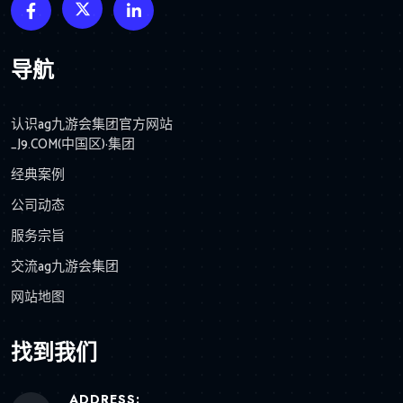
导航
认识ag九游会集团官方网站
_J9.COM(中国区)·集团
经典案例
公司动态
服务宗旨
交流ag九游会集团
网站地图
找到我们
ADDRESS: