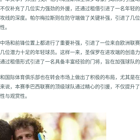
间不仅补充了几位实力强劲的外援，还通过租借引进了一名年轻
进攻线的深度。帕尔梅拉斯则在防守端做了关键补强，引进了几
定性。
在中场和前锋位置上都进行了重要补强，引进了一位来自欧洲联
了几位潜力十足的年轻球员。这样一来，圣保罗在进攻端的创造
还通过租借形式引进了一名具备丰富经验的门将，旨在加强球队
奥和国际体育俱乐部也在转会市场上做出了积极的布局，尤其是
的来说，本赛季巴西联赛的顶级球队通过精心的引援，不仅提升
定性与观赏性。