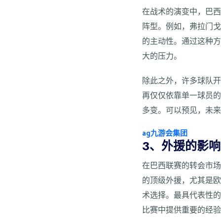
在战术的演变中，巴西足
阵型。例如，弗拉门
的主动性。通过这种
大的压力。
除此之外，许多球队
再仅仅依靠单一球员
多变。可以预见，未
ag九游会集团
3、外援的影响
在巴西联赛的转会市
的顶级外援，尤其是
术选择。最具代表性
比赛中提供重要的经