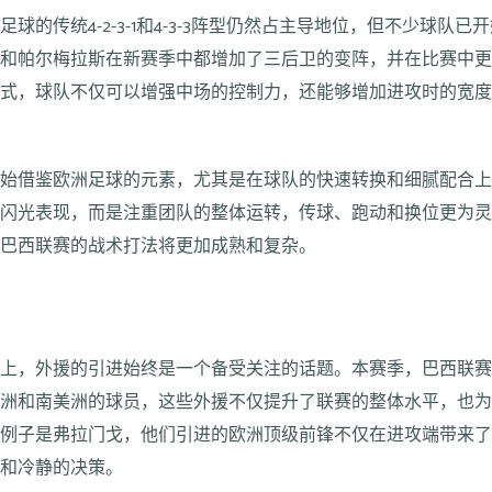
球的传统4-2-3-1和4-3-3阵型仍然占主导地位，但不少球队
戈和帕尔梅拉斯在新赛季中都增加了三后卫的变阵，并在比赛中
方式，球队不仅可以增强中场的控制力，还能够增加进攻时的宽
开始借鉴欧洲足球的元素，尤其是在球队的快速转换和细腻配合
的闪光表现，而是注重团队的整体运转，传球、跑动和换位更为
来巴西联赛的战术打法将更加成熟和复杂。
场上，外援的引进始终是一个备受关注的话题。本赛季，巴西联
欧洲和南美洲的球员，这些外援不仅提升了联赛的整体水平，也
的例子是弗拉门戈，他们引进的欧洲顶级前锋不仅在进攻端带来
验和冷静的决策。