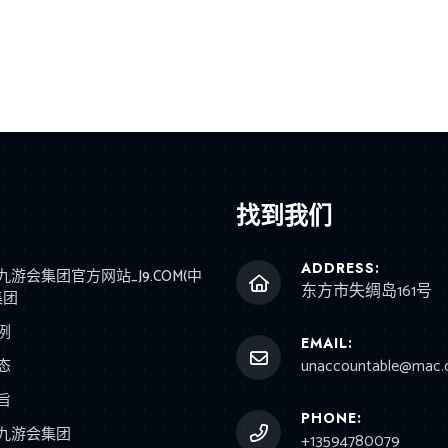
找到我们
ADDRESS:
九游会集团官方网站_J9.COM(中
东方市失绸岛161号
集团
例
EMAIL:
unaccountable@mac
态
旨
PHONE:
g九游会集团
+13594780079