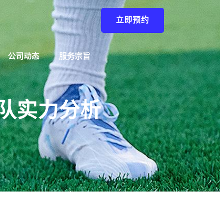
立即预约
公司动态
服务宗旨
队实力分析