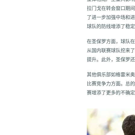
拉门戈在转会窗口期
了进一步加强中场和
球队的防线增添了稳
在圣保罗方面，球队
从国内联赛球队挖来
提升。此外，圣保罗
其他俱乐部如格雷米
比赛竞争力方面。总
赛增添了更多的不确