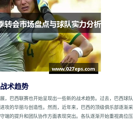
的战术趋势
发展，巴西联赛也开始呈现出一些新的战术趋势。过去，巴西球
重进攻的华丽与创造性。然而，近年来，巴西的顶级俱乐部逐渐
防守端的提升和团队协作方面表现突出。各队逐渐开始重视高位