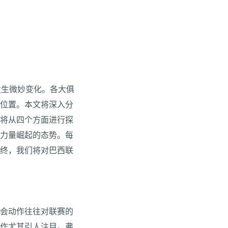
发生微妙变化。各大俱
利位置。本文将深入分
章将从四个方面进行探
兴力量崛起的态势。每
最终，我们将对巴西联
转会动作往往对联赛的
动作尤其引人注目。弗