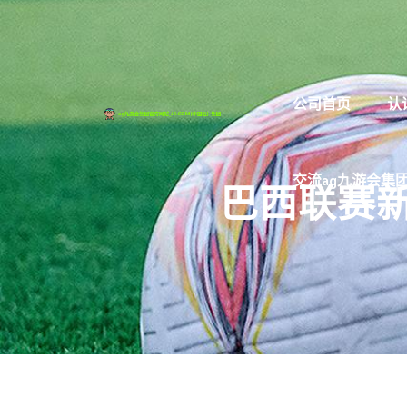
公司首页
认
交流ag九游会集
巴西联赛