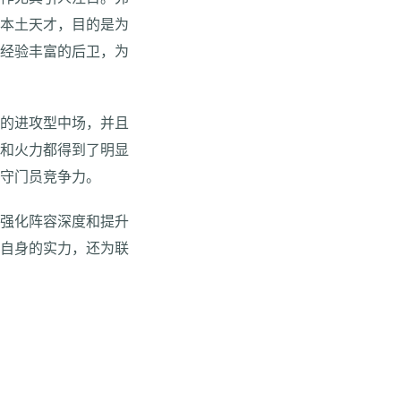
的本土天才，目的是为
位经验丰富的后卫，为
赛的进攻型中场，并且
力和火力都得到了明显
的守门员竞争力。
在强化阵容深度和提升
了自身的实力，还为联