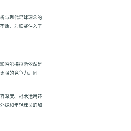
分析与现代足球理念的
的垄断，为联赛注入了
戈和帕尔梅拉斯依然是
出更强的竞争力。同
阵容深度、战术运用还
多外援和年轻球员的加