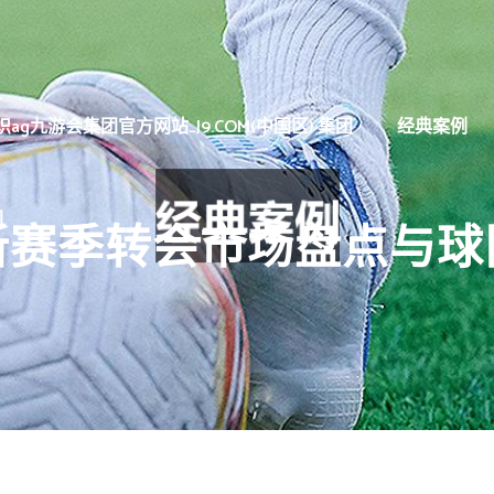
识ag九游会集团官方网站_J9.COM(中国区)·集团
经典案例
团
新赛季转会市场盘点与球