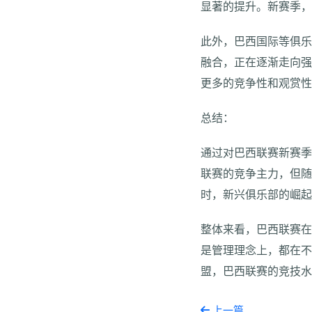
显著的提升。新赛季
此外，巴西国际等俱
融合，正在逐渐走向
更多的竞争性和观赏
总结：
通过对巴西联赛新赛
联赛的竞争主力，但
时，新兴俱乐部的崛
整体来看，巴西联赛
是管理理念上，都在
盟，巴西联赛的竞技
上一篇