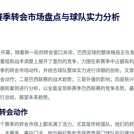
赛季转会市场盘点与球队实力分析
即将开幕，随着新一轮的转会窗口关闭，巴西足球的整体格局正在
伍重组和战术调整上展开了激烈的竞争，力图在新赛季中占据有
赛季的转会市场动作，并结合球队整体实力进行详细的剖析。文
转会动作；二是巴西联赛的战术趋势；三是外援的影响；四是新
数据和案例进行分析，以全面呈现新赛季巴西联赛的竞争态势。
进行总结，展望未来趋势。
的转会动作
每个赛季的转会市场上都充满了活力，尤其是传统强队，他们的
响。本赛季，弗拉门戈、帕尔梅拉斯和圣保罗等豪门球队的引援