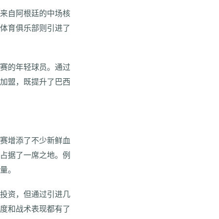
位来自阿根廷的中场核
际体育俱乐部则引进了
联赛的年轻球员。通过
的加盟，既提升了巴西
联赛增添了不少新鲜血
中占据了一席之地。例
力量。
的投资，但通过引进几
深度和战术表现都有了