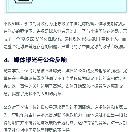
不仅如此，李铁的腐败行为还导致了中国足球的管理体系更加混乱。
在利益的驱使下，许多足球从业者开始走上了与李铁类似的道路，形
成了一个“以权谋私”的恶性循环。这种现象不只局限于李铁个人，而
是整个足球界普遍存在的问题，严重制约了中国足球的改革和发展。
4、媒体曝光与公众反响
随着李铁上位的消息被不断曝光，媒体和公众的反应也愈加强烈。尤
其是在一些舆论揭露李铁通过不正当手段成为国足主帅的真相后，社
会对这一事件的关注达到了高潮。媒体开始深入挖掘背后的腐败交
易，揭露了更多不为人知的内幕。
公众对于李铁上位的反应呈现出强烈的不满情绪。许多球迷和专家认
为，李铁作为主帅并不具备足够的执教能力，而他通过不正当手段获
得的职位并不符合足球发展的长远利益。这种情绪的蔓延，进一步加
深了社会对中国足球管理层的不信任。