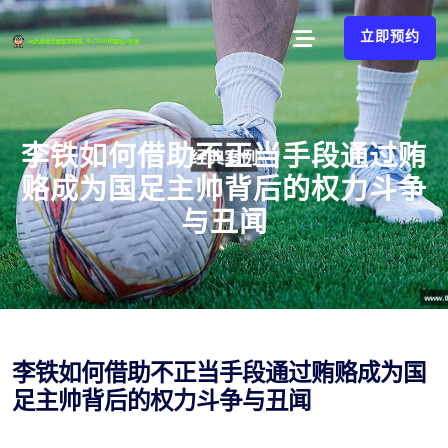
立即预约
李铁如何借助不正当手段通过贿
赂成为国足主帅背后的权力斗争
与丑闻
李铁如何借助不正当手段通过贿赂成为国
足主帅背后的权力斗争与丑闻