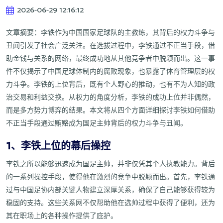
2026-06-29 12:16:12
文章摘要：李铁作为中国国家足球队的主教练，其背后的权力斗争与
丑闻引发了社会广泛关注。在选拔过程中，李铁通过不正当手段，借
助金钱与关系的网络，最终成功地从其他竞争者中脱颖而出。这一事
件不仅揭示了中国足球体制内的腐败现象，也暴露了体育管理层的权
力斗争。李铁的上位背后，既有个人野心的推动，也有不为人知的政
治交易和利益交换。从权力的角度分析，李铁的成功上位并非偶然，
而是多方势力博弈的结果。本文将从四个方面详细探讨李铁如何借助
不正当手段通过贿赂成为国足主帅背后的权力斗争与丑闻。
1、李铁上位的幕后操控
李铁之所以能够迅速成为国足主帅，并非仅凭其个人执教能力。背后
的一系列操控手段，使得他在激烈的竞争中脱颖而出。首先，李铁通
过与中国足协内部关键人物建立深厚关系，确保了自己能够获得较为
稳固的支持。这些关系网不仅帮助他在选帅过程中获得了便利，还为
其在职场上的各种操作提供了庇护。