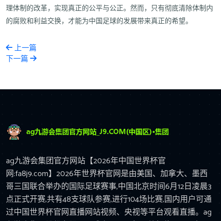
理体制的改革，实现真正的公平与公正。然而，只有彻底清除体制内
的腐败和利益交换，才能为中国足球的发展带来真正的希望。
上一篇
下一篇
ag九游会集团官方网站【2026年中国世界杯官
网:fa8j9.com】2026年世界杯官网是由美国、加拿大、墨西
哥三国联合举办的国际足球赛事,中国北京时间6月12日凌晨3
点正式开赛,共有48支球队参赛,进行104场比赛,国内用户可通
过中国世界杯官网直播网站视频、央视等平台观看直播。ag