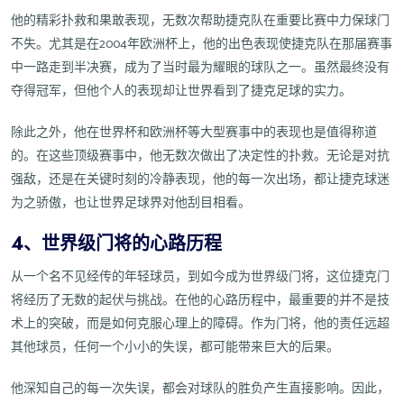
他的精彩扑救和果敢表现，无数次帮助捷克队在重要比赛中力保球门
不失。尤其是在2004年欧洲杯上，他的出色表现使捷克队在那届赛事
中一路走到半决赛，成为了当时最为耀眼的球队之一。虽然最终没有
夺得冠军，但他个人的表现却让世界看到了捷克足球的实力。
除此之外，他在世界杯和欧洲杯等大型赛事中的表现也是值得称道
的。在这些顶级赛事中，他无数次做出了决定性的扑救。无论是对抗
强敌，还是在关键时刻的冷静表现，他的每一次出场，都让捷克球迷
为之骄傲，也让世界足球界对他刮目相看。
4、世界级门将的心路历程
从一个名不见经传的年轻球员，到如今成为世界级门将，这位捷克门
将经历了无数的起伏与挑战。在他的心路历程中，最重要的并不是技
术上的突破，而是如何克服心理上的障碍。作为门将，他的责任远超
其他球员，任何一个小小的失误，都可能带来巨大的后果。
他深知自己的每一次失误，都会对球队的胜负产生直接影响。因此，