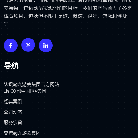
与活力的象征，而我们的使命就是通过创新和卓越的产品来
支持每一位运动员实现他们的目标。我们的产品涵盖了各类
体育项目，包括但不限于足球、篮球、跑步、游泳和健身
等。
导航
认识ag九游会集团官方网站
_J9.COM(中国区)·集团
经典案例
公司动态
服务宗旨
交流ag九游会集团